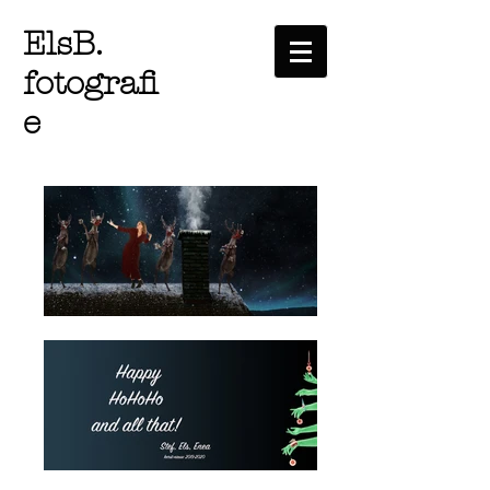
ElsB.
fotografi
e